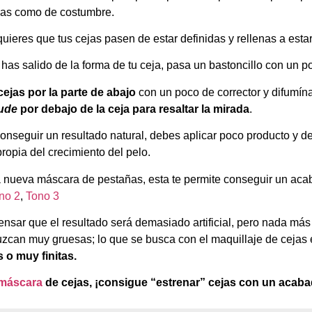
ejas como de costumbre.
ieres que tus cejas pasen de estar definidas y rellenas a estar 
 has salido de la forma de tu ceja, pasa un bastoncillo con un 
cejas por la parte de abajo
con un poco de corrector y difumína
ude
por debajo de la ceja para resaltar la mirada
.
nseguir un resultado natural, debes aplicar poco producto y de u
ropia del crecimiento del pelo.
 nueva máscara de pestañas, esta te permite conseguir un acab
no 2
,
Tono 3
ensar que el resultado será demasiado artificial, pero nada más 
uzcan muy gruesas; lo que se busca con el maquillaje de cejas
 o muy finitas.
máscara
de cejas, ¡consigue “estrenar” cejas con un acaba