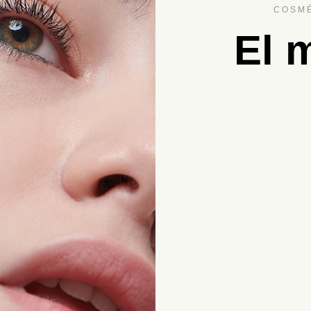
COSMÉ
El 