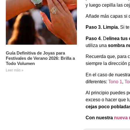
y luego cepilla las c
Añade más capas si qu
Paso 3. Limpia.
Si te
Paso 4
. D
elinea tus 
utiliza una
sombra
n
Guía Definitiva de Joyas para
Recuerda que, para co
Festivales de Verano 2026: Brilla a
Todo Volumen
siempre la dirección p
Leer más »
En el caso de nuestra
diferentes:
Tono 1
,
To
Al principio puedes p
exceso o hacer que l
cejas poco pobladas
Con nuestra
nueva 