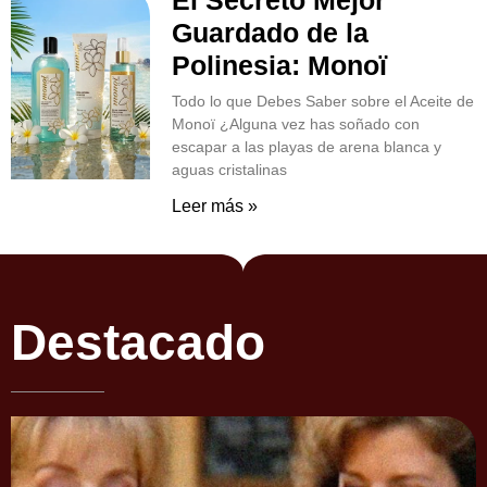
El Secreto Mejor
Guardado de la
Polinesia: Monoï
Todo lo que Debes Saber sobre el Aceite de
Monoï ¿Alguna vez has soñado con
escapar a las playas de arena blanca y
aguas cristalinas
Leer más »
Destacado