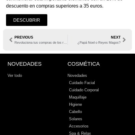
descuento en compras superiores a 35 euros.
DESCUBRIR
PREVIOUS
NEXT
Revoluciona tus compras de los regalos de Navidad
¿Papá Noel o Reyes Magos?
NOVEDADES
COSMÉTICA
Ver todo
Novedades
Cuidado Facial
Cuidado Corporal
Maquillaje
Higiene
Cabello
Solares
Accesorios
Spa & Relax