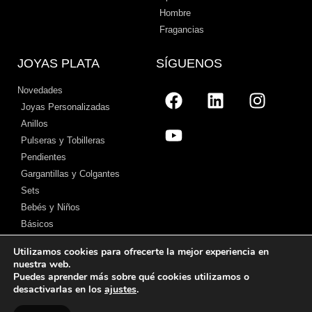
Hombre
Fragancias
JOYAS PLATA
SÍGUENOS
Novedades
Joyas Personalizadas
Anillos
Pulseras y Tobilleras
Pendientes
Gargantillas y Colgantes
Sets
Bebés y Niños
Básicos
Utilizamos cookies para ofrecerte la mejor experiencia en
nuestra web.
Puedes aprender más sobre qué cookies utilizamos o
Aviso legal
–
Políticas de privacidad
–
Política de cookies
–
Nosotros
desactivarlas en los
ajustes
.
© 2026 Cristian Lay