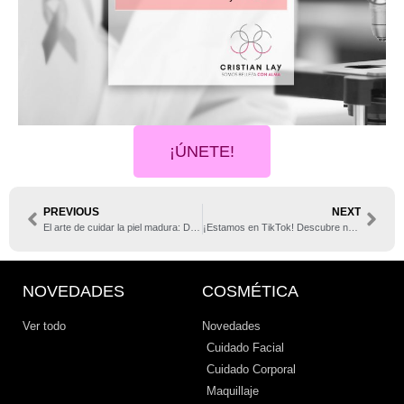
¡ÚNETE!
PREVIOUS
NEXT
El arte de cuidar la piel madura: Descubre los tratamientos de Cristian Lay
¡Estamos en TikTok! Descubre nuestra nueva cuenta
NOVEDADES
COSMÉTICA
Ver todo
Novedades
Cuidado Facial
Cuidado Corporal
Maquillaje