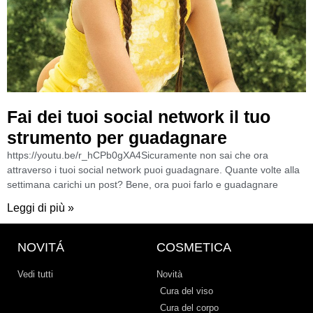
Fai dei tuoi social network il tuo
strumento per guadagnare
https://youtu.be/r_hCPb0gXA4Sicuramente non sai che ora
attraverso i tuoi social network puoi guadagnare. Quante volte alla
settimana carichi un post? Bene, ora puoi farlo e guadagnare
Leggi di più »
NOVITÁ
COSMETICA
Vedi tutti
Novità
Cura del viso
Cura del corpo