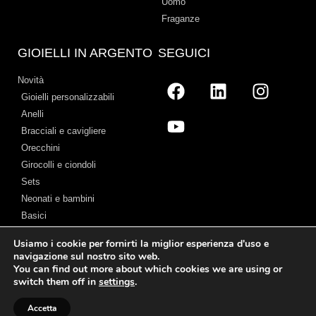
Uomo
Fraganze
GIOIELLI IN ARGENTO
SEGUICI
Novità
Gioielli personalizzabili
Anelli
Bracciali e cavigliere
Orecchini
Girocolli e ciondoli
Sets
Neonati e bambini
Basici
Usiamo i cookie per fornirti la miglior esperienza d'uso e
navigazione sul nostro sito web.
You can find out more about which cookies we are using or
Avviso legale
–
Termini e Condizioni
–
Politica sui cookie
–
Chi Siamo
switch them off in
settings
.
© 2026 Cristian Lay
Accetta