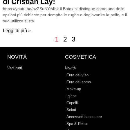
di Cristian Lay!
https://youtu.be/ovZSuNYe4bk Il Botox si distingue come una delle
opzioni più richieste per riempire le rughe e ringiovanire la pelle, e il
suo utilizzo si sta
Leggi di più »
1
2
3
NOVITÁ
COSMETICA
Vedi tutti
Novità
Cura del viso
Cura del corpo
Make-up
Igiene
Capelli
Solari
Accessori benessere
Spa & Relax