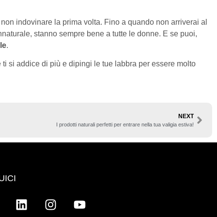
 non indovinare la prima volta. Fino a quando non arriverai al
annaturale, stanno sempre bene a tutte le donne. E se puoi,
le
.
ti si addice di più e dipingi le tue labbra per essere molto
NEXT
I prodotti naturali perfetti per entrare nella tua valigia estiva!
UICI