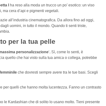
etta I
ha reso alla moda un trucco un po’ esotico: un viso
i, ma cera d’api e pigmenti vegetali.
razie all’industria cinematografica. Da allora fino ad oggi,
agli uomini, in tutto il mondo. Quando ti senti triste,
cambia.
o per la tua pelle
massima personalizzazione
‘
.
Sì, come lo senti, è
ccia quello che hai visto sulla tua amica o collega, potrebbe
rfemminile
che dovresti sempre avere tra le tue basi. Scegli
are per quelli che hanno molta lucentezza. Fanno un contrasto
ono le Kardashian che di solito lo usano molto. Tieni presente