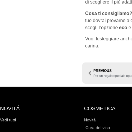
di scegliere il più adat
Cosa ti consigliamo
tuo dovrai provarne al
scegli l’opzione
eco
e 
Vuoi festeggiare anche
carina.
PREVIOUS
Per un regalo speciale opta p
NOVITÁ
COSMETICA
Vedi tutti
Novità
Cura del viso