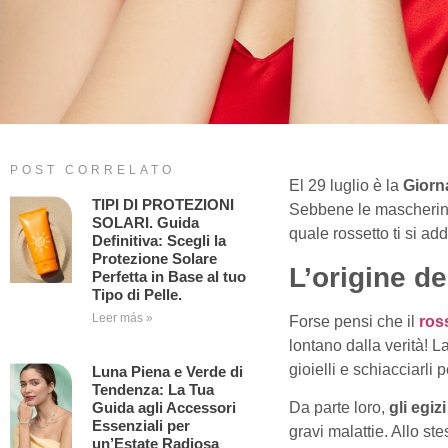
POST CORRELATO
El 29 luglio è la
Giorna
TIPI DI PROTEZIONI
Sebbene le mascherine s
SOLARI. Guida
quale rossetto ti si ad
Definitiva: Scegli la
Protezione Solare
L’origine de
Perfetta in Base al tuo
Tipo di Pelle.
Leer más »
Forse pensi che il
ros
lontano dalla verità! L
gioielli e schiacciarli
Luna Piena e Verde di
Tendenza: La Tua
Da parte loro,
gli egiz
Guida agli Accessori
Essenziali per
gravi malattie. Allo s
un’Estate Radiosa