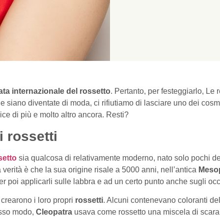
ta internazionale del rossetto
. Pertanto, per festeggiarlo, Le
iano diventate di moda, ci rifiutiamo di lasciare uno dei cosmeti
dice di più e molto altro ancora. Resti?
i rossetti
setto
sia qualcosa di relativamente moderno, nato solo pochi d
a verità è che la sua origine risale a 5000 anni, nell’antica
Meso
 per poi applicarli sulle labbra e ad un certo punto anche sugli occ
i
crearono i loro propri
rossetti
. Alcuni contenevano coloranti de
tesso modo,
Cleopatra
usava come rossetto una miscela di scarab