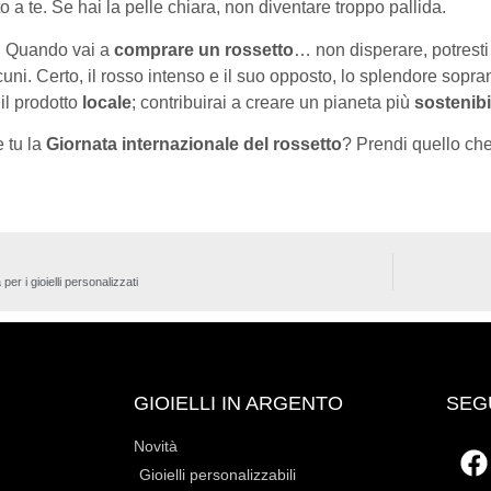
to a te. Se hai la pelle chiara, non diventare troppo pallida.
?
Quando vai a
comprare un rossetto
… non disperare, potresti
cuni. Certo, il rosso intenso e il suo opposto, lo splendore sopr
il prodotto
locale
; contribuirai a creare un pianeta più
sostenibi
 tu la
Giornata internazionale del rossetto
? Prendi quello che 
er i gioielli personalizzati
GIOIELLI IN ARGENTO
SEG
Novità
Gioielli personalizzabili