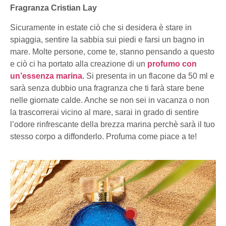
Fragranza Cristian Lay
Sicuramente in estate
ciò che si desidera è
stare in
spiaggia, sentire la sabbia
sui
piedi e
farsi un bagno in
mare
. Molte persone, come te,
stanno pensando a questo
e ciò ci ha portato alla creazione di un
profumo con
un’essenza marina.
Si presenta in un flacone da 50 ml e
sarà senza dubbio una fragranza che ti farà stare bene
nelle giornate calde. Anche se non sei in vacanza o non
la trascorrerai vicino al mare
, s
arai in grado di sentire
l’odore rinfrescante della brezza marina
perchè
sarà il tuo
stesso corpo a diffonderlo. Profuma come piace a te!