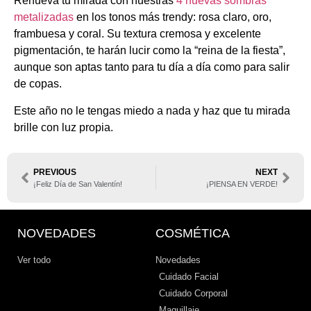
Renueva tu mirada con nuestras
4 nuevas sombras
metalizadas
en los tonos más trendy: rosa claro, oro,
frambuesa y coral. Su textura cremosa y excelente
pigmentación, te harán lucir como la “reina de la fiesta”,
aunque son aptas tanto para tu día a día como para salir
de copas.
Este año no le tengas miedo a nada y haz que tu mirada
brille con luz propia.
PREVIOUS
NEXT
¡Feliz Día de San Valentín!
¡PIENSA EN VERDE!
NOVEDADES
COSMÉTICA
Ver todo
Novedades
Cuidado Facial
Cuidado Corporal
Maquillaje