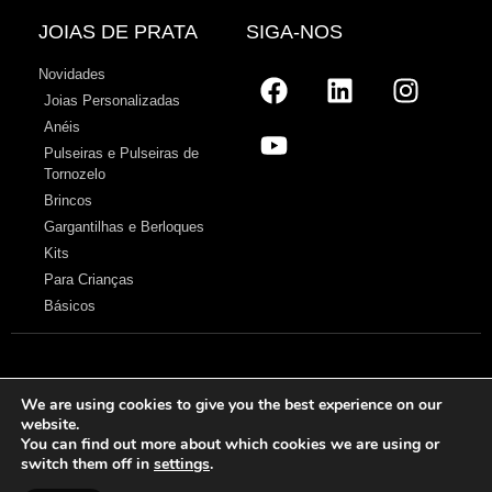
JOIAS DE PRATA
SIGA-NOS
Novidades
Joias Personalizadas
Anéis
Pulseiras e Pulseiras de
Tornozelo
Brincos
Gargantilhas e Berloques
Kits
Para Crianças
Básicos
Aviso legal
–
Políticas de privacidade
–
Política de cookies
–
Sobre nos
We are using cookies to give you the best experience on our
website.
© 2026 Cristian Lay
You can find out more about which cookies we are using or
switch them off in
settings
.