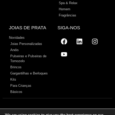
Spa & Relax
Homem
Fragrâncias
JOIAS DE PRATA
SIGA-NOS
Novidades
Joias Personalizadas
Anéis
Pulseiras e Pulseiras de
Tornozelo
Brincos
Gargantilhas e Berloques
Kits
Para Crianças
Básicos
Aviso legal
–
Políticas de privacidade
–
Política de cookies
–
Sobre nos
We are using cookies to give you the best experience on our