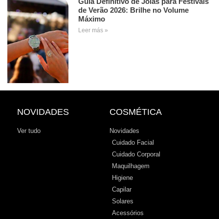
Guia Definitivo de Joias para Festivais
de Verão 2026: Brilhe no Volume
Máximo
Leer más »
NOVIDADES
COSMÉTICA
Ver tudo
Novidades
Cuidado Facial
Cuidado Corporal
Maquilhagem
Higiene
Capilar
Solares
Acessórios