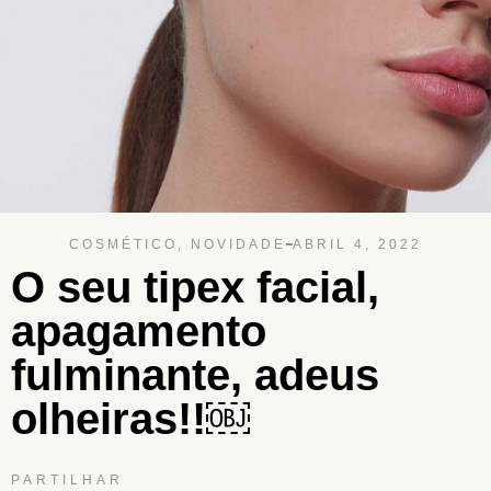
COSMÉTICO
,
NOVIDADE
ABRIL 4, 2022
O seu tipex facial,
apagamento
fulminante, adeus
olheiras!!￼
PARTILHAR