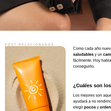
POST RELACIONADOS
Como cada año nuevo
saludables
y un
camb
fácilmente. Hoy hab
conseguirlo.
¿Cuáles son los
Los mejores son aqu
ayudará a no rendirno
elegir
pocos
y
orde