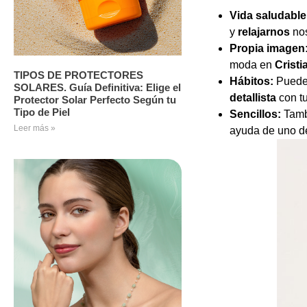
Vida saludable
y
relajarnos
nos
Propia imagen
moda en
Cristi
TIPOS DE PROTECTORES
Hábitos:
Pueden
SOLARES. Guía Definitiva: Elige el
detallista
con t
Protector Solar Perfecto Según tu
Tipo de Piel
Sencillos:
Tambi
Leer más »
ayuda de uno d