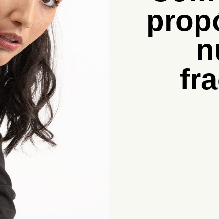
prop
n
fr