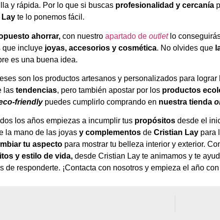
la y rápida. Por lo que si buscas
profesionalidad y cercanía
p
n Lay
te lo ponemos fácil.
opuesto ahorrar,
con nuestro
apartado de
outlet
lo conseguirá
s que incluye
joyas, accesorios y cosmética
. No olvides que
l
re es una buena idea.
reses son los productos artesanos y personalizados para lograr 
e las
tendencias
, pero también apostar por los
productos ecol
eco-friendly
puedes cumplirlo comprando en
nuestra tienda
o
odos los años empiezas a incumplir tus
propósitos
desde el ini
e la mano de las joyas
y complementos
de
Cristian Lay
para l
mbiar tu aspecto
para mostrar tu belleza interior y exterior
tos y estilo de vida,
desde Cristian Lay te animamos y te ay
 de responderte. ¡Contacta con nosotros y empieza el año con