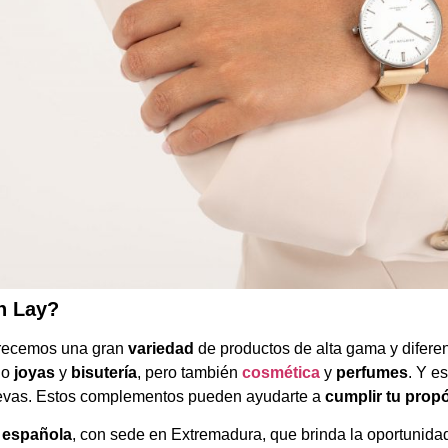
n Lay?
frecemos una gran
variedad
de productos de alta gama y difere
do
joyas
y
bisutería
, pero también
cosmética
y
perfumes
. Y e
uevas. Estos complementos pueden ayudarte a
cumplir tu prop
 española
, con sede en Extremadura, que brinda la oportunid