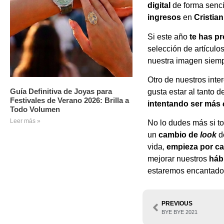
digital
de forma sencil
ingresos
en
Cristia
Si este año
te has pr
selección de artículo
nuestra imagen siemp
Otro de nuestros inte
Guía Definitiva de Joyas para
gusta estar al tanto d
Festivales de Verano 2026: Brilla a
intentando ser más
Todo Volumen
Leer más »
No lo dudes más si t
un
cambio de
look
d
vida,
empieza por ca
mejorar nuestros
hábi
estaremos encantados
PREVIOUS
BYE BYE 2021