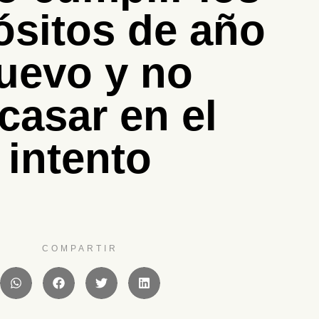
ósitos de año
uevo y no
acasar en el
intento
COMPARTIR