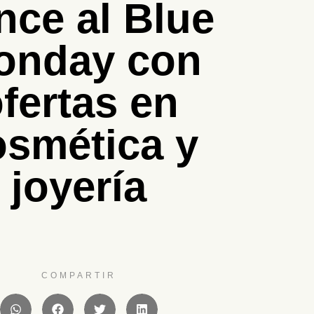
nce al Blue
onday con
fertas en
osmética y
joyería
COMPARTIR