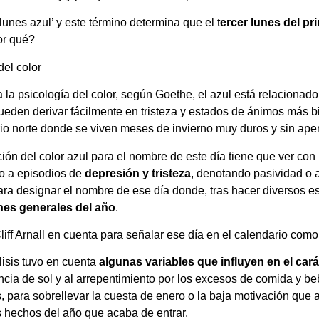
lunes azul’ y este término determina que el t
ercer lunes del pr
or qué?
el color
 la psicología del color, según Goethe, el azul está relacionad
eden derivar fácilmente en tristeza y estados de ánimos más bie
io norte donde se viven meses de invierno muy duros y sin apen
ión del
color azul para el nombre de este día tiene que ver con
o a episodios de
depresión y tristeza
, denotando pasividad o ap
ó para designar el nombre de ese día donde, tras hacer diversos e
es generales del año
.
iff Arnall en cuenta para señalar ese día en el calendario co
lisis tuvo en cuenta
algunas variables que influyen en el car
ncia de sol y al arrepentimiento por los excesos de comida y 
 para sobrellevar la cuesta de enero o la baja motivación qu
s hechos del año que acaba de entrar.