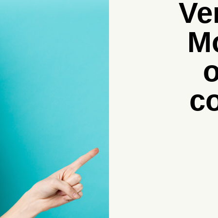
Ve
M
o
c