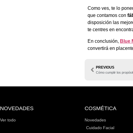
Como ves, te lo ponem
que contamos con
fá
disposición las mejor
te centres en encontr
En conclusión,
Blue
convertirá en placent
PREVIOUS
Cómo cumplir los propósit
NOVEDADES
COSMÉTICA
Ver todo
Novedades
Cuidado Facial