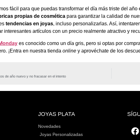
os fácil para que puedas transformar el día más triste del año
bricas propias de cosmética
para garantizar la calidad de nue
es
tendencias en joyas
, incluso personalizarlas. Así, intenta
ar interesantes artículos con un precio realmente atractivo y re
 Monday
es conocido como un día gris, pero si optas por compr
ero. ¡Entra en nuestra tienda
online
y aprovéchate de los descu
os de año nuevo y no fracasar en el intento
JOYAS PLATA
SÍG
Novedades
Joyas Personalizadas