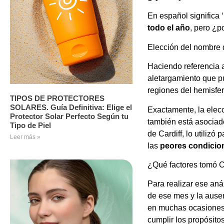
En español significa ‘
todo el año
, pero ¿p
Elección del nombre d
Haciendo referencia a
aletargamiento que pu
regiones del hemisfer
TIPOS DE PROTECTORES
SOLARES. Guía Definitiva: Elige el
Exactamente, la elecc
Protector Solar Perfecto Según tu
también está asociad
Tipo de Piel
de Cardiff, lo utiliz
Leer más »
las
peores condicion
¿Qué factores tomó Cl
Para realizar ese aná
de ese mes y la ause
en muchas ocasiones,
cumplir los propósito