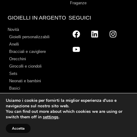
Fraganze
GIOIELLI IN ARGENTO
SEGUICI
Novità
Gioielli personalizzabili
Anelli
Bracciali e cavigliere
Orecchini
Girocolli e ciondoli
Sets
Neonati e bambini
Basici
Usiamo i cookie per fornirti la miglior esperienza d'uso e
navigazione sul nostro sito web.
You can find out more about which cookies we are using or
Avviso legale
–
Termini e Condizioni
–
Politica sui cookie
–
Chi Siamo
switch them off in
settings
.
© 2026 Cristian Lay
Accetta