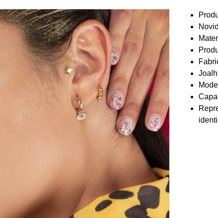
Produ
Novid
Mater
Prod
Fabri
Joalh
Model
Capac
Repre
ident