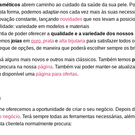
sméticos
abrem caminho ao cuidado da saúde da sua pele. Po
esta forma, podemos adaptar-nos cada vez mais às suas neces
ovação constante, lançando
novidades
que nos levam a posicio
lidade: variedade em modelos e materiais
tia de poder oferecer a
qualidade e a variedade dos nossos 
Temos
joias
em
ouro,
prata
e
alta bijutaria
para satisfazer todos 
leque de opções, de maneira que poderá escolher sempre os brin
há alguns mais novos e outros mais clássicos. Também temos
p
 procura na nossa
página
. Também vai poder manter-se atualiz
m disponível uma
página para ofertas
.
a
he oferecemos a oportunidade de criar o seu negócio. Depois 
io negócio
. Terá sempre todas as ferramentas necessárias, além
Esta clientela normalmente procura: