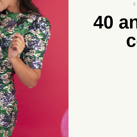
E
40 a
c