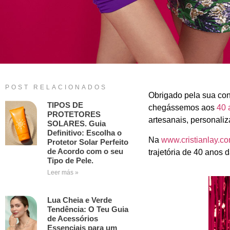
POST RELACIONADOS
Obrigado pela sua con
TIPOS DE
chegássemos aos
40 
PROTETORES
artesanais, personali
SOLARES. Guia
Definitivo: Escolha o
Na
www.cristianlay.c
Protetor Solar Perfeito
de Acordo com o seu
trajetória de 40 anos 
Tipo de Pele.
Leer más »
Lua Cheia e Verde
Tendência: O Teu Guia
de Acessórios
Essenciais para um