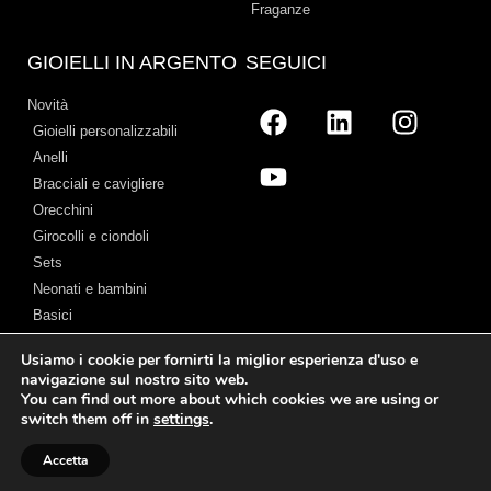
Fraganze
GIOIELLI IN ARGENTO
SEGUICI
Novità
Gioielli personalizzabili
Anelli
Bracciali e cavigliere
Orecchini
Girocolli e ciondoli
Sets
Neonati e bambini
Basici
Usiamo i cookie per fornirti la miglior esperienza d'uso e
navigazione sul nostro sito web.
You can find out more about which cookies we are using or
Avviso legale
–
Termini e Condizioni
–
Politica sui cookie
–
Chi Siamo
switch them off in
settings
.
© 2026 Cristian Lay
Accetta