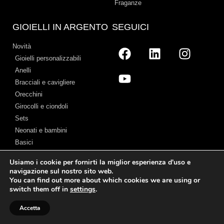
Fraganze
GIOIELLI IN ARGENTO
SEGUICI
Novità
Gioielli personalizzabili
Anelli
Bracciali e cavigliere
Orecchini
Girocolli e ciondoli
Sets
Neonati e bambini
Basici
Usiamo i cookie per fornirti la miglior esperienza d'uso e
navigazione sul nostro sito web.
You can find out more about which cookies we are using or
Avviso legale
–
Termini e Condizioni
–
Politica sui cookie
–
Chi Siamo
switch them off in
settings
.
© 2026 Cristian Lay
Accetta