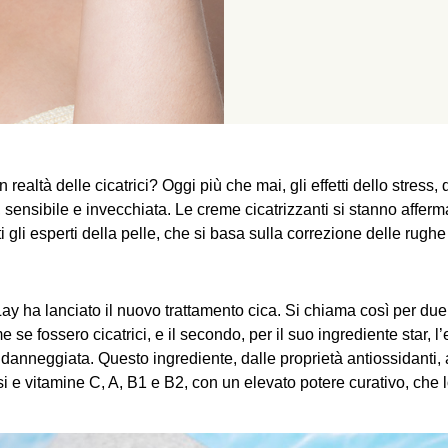
n realtà delle cicatrici? Oggi più che mai, gli effetti dello stres
ata, sensibile e invecchiata. Le creme cicatrizzanti si stanno af
ti gli esperti della pelle, che si basa sulla correzione delle rugh
ay ha lanciato il nuovo trattamento cica. Si chiama così per due
e se fossero cicatrici, e il secondo, per il suo ingrediente star, l’
 danneggiata. Questo ingrediente, dalle proprietà antiossidanti, a
si e vitamine C, A, B1 e B2, con un elevato potere curativo, che 