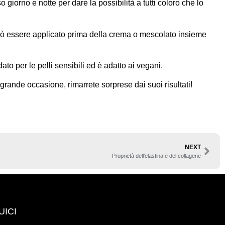
giorno e notte per dare la possibilità a tutti coloro che lo
 può essere applicato prima della crema o mescolato insieme
ato per le pelli sensibili ed è adatto ai vegani.
ande occasione, rimarrete sorprese dai suoi risultati!
NEXT
Proprietà dell’elastina e del collagene
UICI