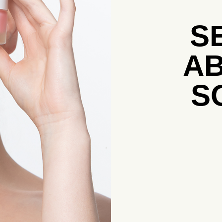
S
AB
S