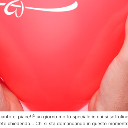
anto ci piace! È un giorno molto speciale in cui si sottoline
rete chiedendo… Chi si sta domandando in questo momento c