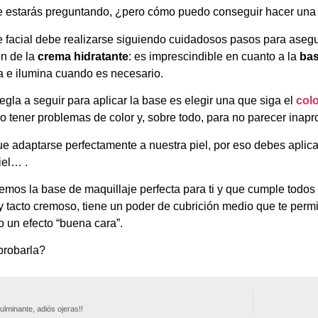
e estarás preguntando, ¿pero cómo puedo conseguir hacer una
 facial debe realizarse siguiendo cuidadosos pasos para asegur
ón de la
crema hidratante
: es imprescindible en cuanto a la
bas
a e ilumina cuando es necesario.
egla a seguir para aplicar la base es elegir una que siga el
colo
o tener problemas de color y, sobre todo, para no parecer inapr
ue adaptarse perfectamente a nuestra piel, por eso debes aplica
piel… .
nemos la base de maquillaje perfecta para ti y que cumple todo
 tacto cremoso, tiene un poder de cubrición medio que te permi
o un efecto “buena cara”.
probarla?
fulminante, adiós ojeras!!