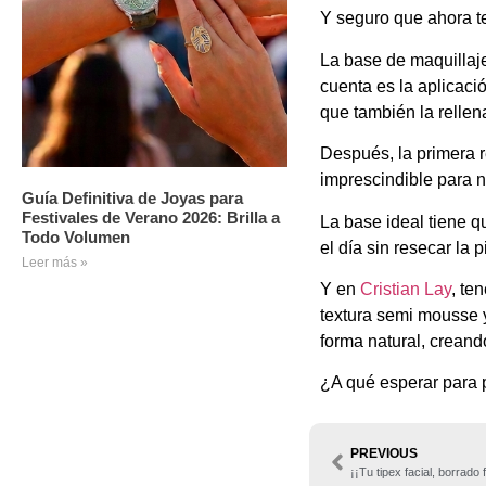
Y seguro que ahora t
La base de maquillaje
cuenta es la aplicaci
que también la rellen
Después, la primera r
imprescindible para n
Guía Definitiva de Joyas para
Festivales de Verano 2026: Brilla a
La base ideal tiene q
Todo Volumen
el día sin resecar la 
Leer más »
Y en
Cristian Lay
, te
textura semi mousse y
forma natural, creand
¿A qué esperar para 
PREVIOUS
¡¡Tu tipex facial, borrado 