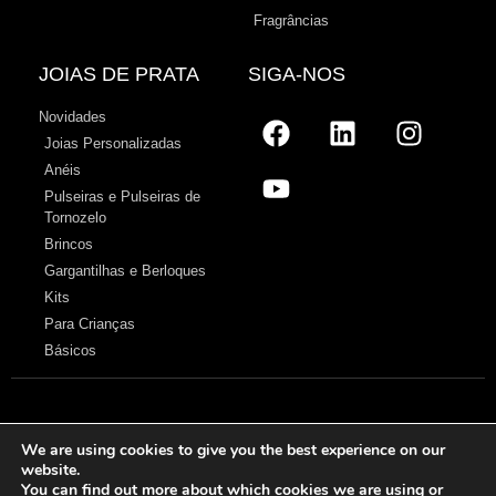
Fragrâncias
JOIAS DE PRATA
SIGA-NOS
Novidades
Joias Personalizadas
Anéis
Pulseiras e Pulseiras de
Tornozelo
Brincos
Gargantilhas e Berloques
Kits
Para Crianças
Básicos
Aviso legal
–
Políticas de privacidade
–
Política de cookies
–
Sobre nos
We are using cookies to give you the best experience on our
website.
© 2026 Cristian Lay
You can find out more about which cookies we are using or